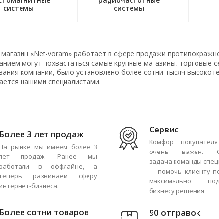
стомагнитные
радиочастотные
системы
системы
 магазин «Net-voram» работает в сфере продажи противокражн
нием могут похвастаться самые крупные магазины, торговые се
вания компании, было установлено более сотни тысяч высокоте
ается нашими специалистами.
Сервис
Более 3 лет продаж
Комфорт покупателя
На рынке мы имеем более 3
очень важен. О
лет продаж. Ранее мы
задача команды спец
работали в оффлайне, а
— помочь клиенту п
теперь развиваем сферу
максимально под
интернет-бизнеса.
бизнесу решения
Более сотни товаров
90 отправок