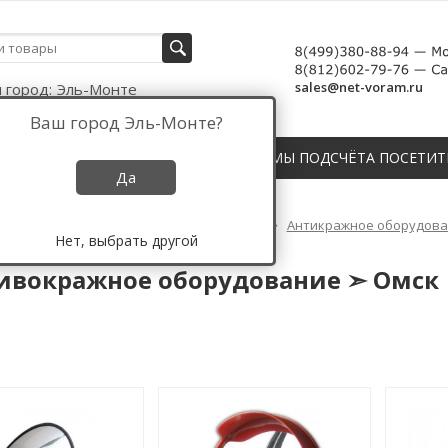
sales@net-voram.ru
 город:
Эль-Монте
Ваш город
Эль-Монте
?
СЧЁТЧИКИ, ДАТЧИКИ И СИСТЕМЫ ПОДСЧЁТА ПОСЕТИТ
Да
Противокражное оборудование России
Антикражное оборудован
Нет, выбрать другой
окражное оборудование ➣ Омск
ивокражное оборудование ➣ Омск