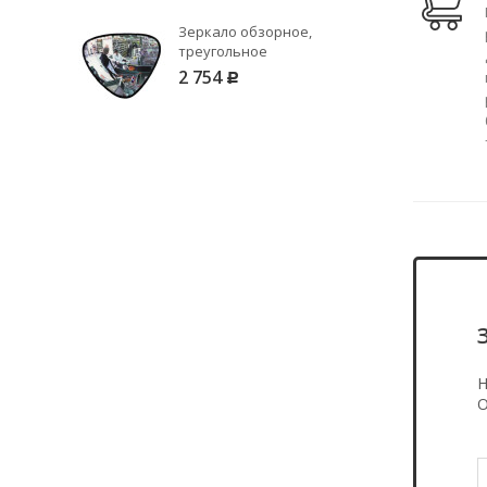
Зеркало обзорное,
треугольное
2 754
Р
Н
О