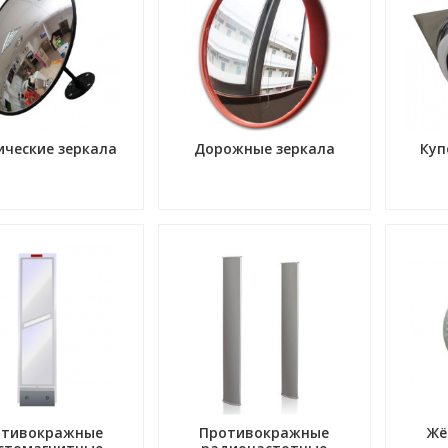
ические зеркала
Дорожные зеркала
Куп
отивокражные
Противокражные
Жё