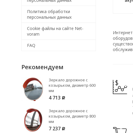
персональных данных
аку
Политика обработки
персональных данных
Cookie файлы на сайте Net-
Интернет
voram
оборудова
существо
FAQ
обслужив
Рекомендуем
Зеркало дорожное с
козырьком, диаметр 600
мм
4 713
Р
Зеркало дорожное с
козырьком, диаметр 800
мм
7 237
Р