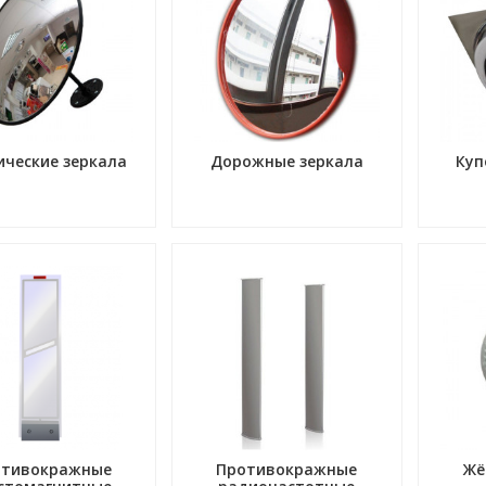
ические зеркала
Дорожные зеркала
Куп
отивокражные
Противокражные
Жё