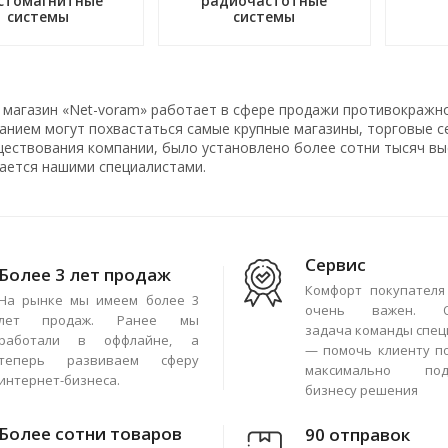
стомагнитные
радиочастотные
системы
системы
 магазин «Net-voram» работает в сфере продажи противокражн
нием могут похвастаться самые крупные магазины, торговые се
ществования компании, было установлено более сотни тысяч вы
ается нашими специалистами.
Сервис
Более 3 лет продаж
Комфорт покупателя
На рынке мы имеем более 3
очень важен. О
лет продаж. Ранее мы
задача команды спец
работали в оффлайне, а
— помочь клиенту п
теперь развиваем сферу
максимально под
интернет-бизнеса.
бизнесу решения
Более сотни товаров
90 отправок