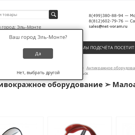
sales@net-voram.ru
 город:
Эль-Монте
Ваш город
Эль-Монте
?
СЧЁТЧИКИ, ДАТЧИКИ И СИСТЕМЫ ПОДСЧЁТА ПОСЕТИТ
Да
Противокражное оборудование России
Антикражное оборудован
Нет, выбрать другой
окражное оборудование ➣ Малоархангельск
ивокражное оборудование ➣ Мало