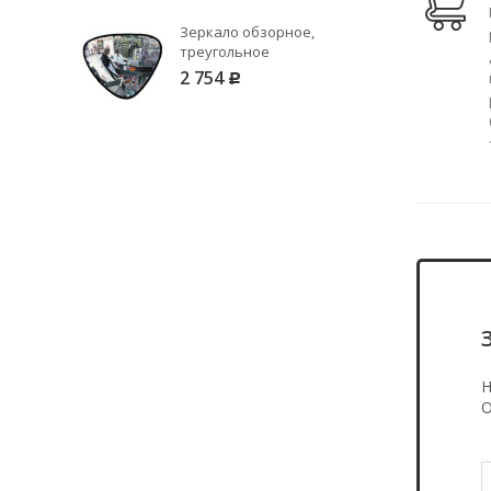
Зеркало обзорное,
треугольное
2 754
Р
Н
О