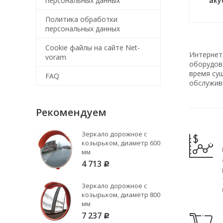
персональных данных
аку
Политика обработки
персональных данных
Cookie файлы на сайте Net-
Интернет
voram
оборудова
время су
FAQ
обслужив
Рекомендуем
Зеркало дорожное с
козырьком, диаметр 600
мм
4 713
Р
Зеркало дорожное с
козырьком, диаметр 800
мм
7 237
Р