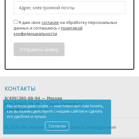
Я даю свое
согласие
на обработку персональных
данных и соглашаюсь с
политикой
конфиденциальности
КОНТАКТЫ
Мы используем
cookie
— они помогают нам понять,
sales@net-voram.ru
как вы взаимодействуете
с нашим
сайтом
и сделать
его удобнее
и лучше.
Согласен
© 2026 Нет ворам - Противокражное оборудование