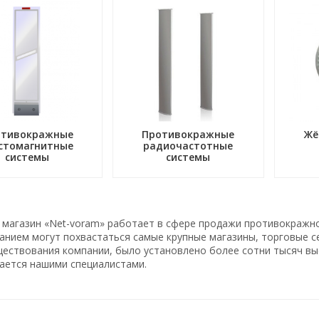
отивокражные
Противокражные
Жё
стомагнитные
радиочастотные
системы
системы
 магазин «Net-voram» работает в сфере продажи противокражн
нием могут похвастаться самые крупные магазины, торговые се
ществования компании, было установлено более сотни тысяч вы
ается нашими специалистами.