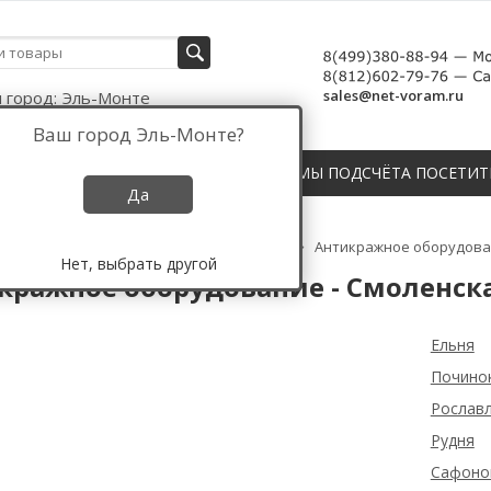
sales@net-voram.ru
 город:
Эль-Монте
Ваш город
Эль-Монте
?
СЧЁТЧИКИ, ДАТЧИКИ И СИСТЕМЫ ПОДСЧЁТА ПОСЕТИТ
Да
Противокражное оборудование России
Антикражное оборудован
Нет, выбрать другой
кражное оборудование - Смоленска
Ельня
Почино
Рослав
Рудня
Сафоно