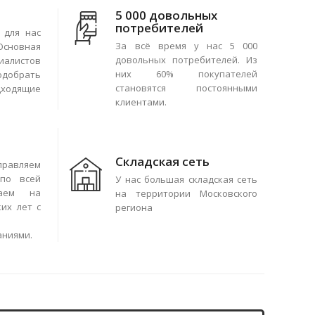
5 000 довольных
потребителей
 для нас
За всё время у нас 5 000
сновная
довольных потребителей. Из
иалистов
них 60% покупателей
одобрать
становятся постоянными
ходящие
клиентами.
Складская сеть
правляем
по всей
У нас большая складская сеть
чаем на
на территории Московского
их лет с
региона
аниями.