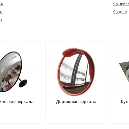
ск
Сычевк
уж
Ярцево
а
ические зеркала
Дорожные зеркала
Куп