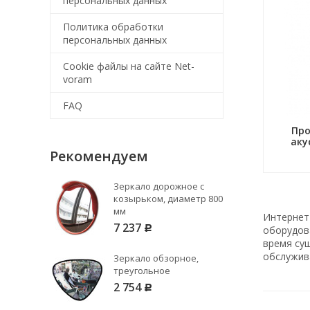
персональных данных
Политика обработки
персональных данных
Cookie файлы на сайте Net-
voram
FAQ
Пр
аку
Рекомендуем
Зеркало дорожное с
козырьком, диаметр 800
мм
Интернет
7 237
оборудова
Р
время су
обслужив
Зеркало обзорное,
треугольное
2 754
Р