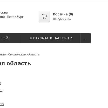
Корзина (
0
)
на сумму
0
Р
ЕЛЕЙ
ЗЕРКАЛА БЕЗОПАСНОСТИ
...
ие - Смоленская область
я область
к
ль
во