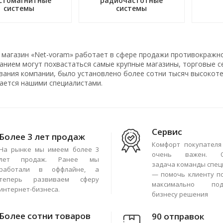
стомагнитные
радиочастотные
системы
системы
 магазин «Net-voram» работает в сфере продажи противокражн
нием могут похвастаться самые крупные магазины, торговые сет
вания компании, было установлено более сотни тысяч высокоте
ается нашими специалистами.
Сервис
Более 3 лет продаж
Комфорт покупателя
На рынке мы имеем более 3
очень важен. О
лет продаж. Ранее мы
задача команды спец
работали в оффлайне, а
— помочь клиенту п
теперь развиваем сферу
максимально под
интернет-бизнеса.
бизнесу решения
Более сотни товаров
90 отправок