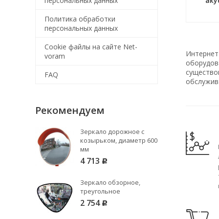
персональных данных
аку
Политика обработки
персональных данных
Cookie файлы на сайте Net-
Интернет
voram
оборудова
существо
FAQ
обслужив
Рекомендуем
Зеркало дорожное с
козырьком, диаметр 600
мм
4 713
Р
Зеркало обзорное,
треугольное
2 754
Р