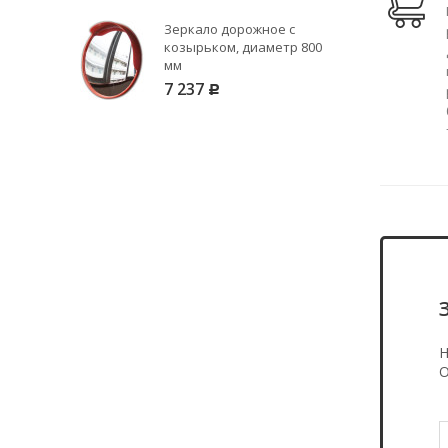
Зеркало дорожное с
козырьком, диаметр 800
мм
7 237
Р
Н
О