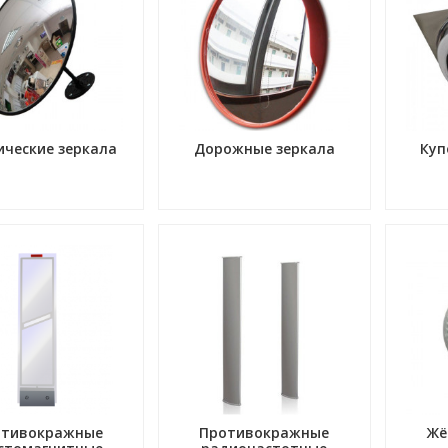
ические зеркала
Дорожные зеркала
Куп
отивокражные
Противокражные
Жё