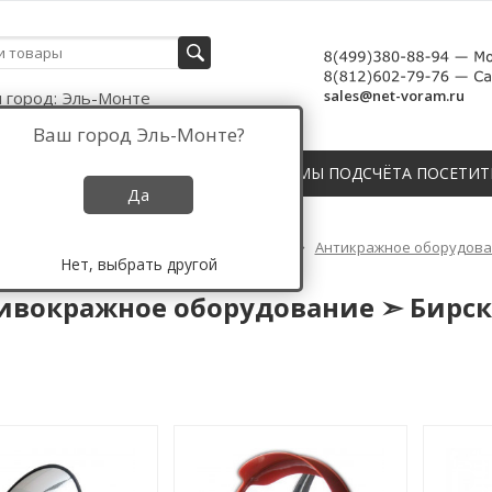
sales@net-voram.ru
 город:
Эль-Монте
Ваш город
Эль-Монте
?
СЧЁТЧИКИ, ДАТЧИКИ И СИСТЕМЫ ПОДСЧЁТА ПОСЕТИТ
Да
Противокражное оборудование России
Антикражное оборудован
Нет, выбрать другой
окражное оборудование ➣ Бирск
ивокражное оборудование ➣ Бирск