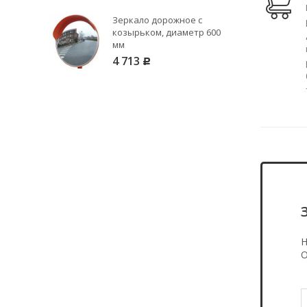
Зеркало дорожное с
козырьком, диаметр 600
мм
4 713
Р
Н
О