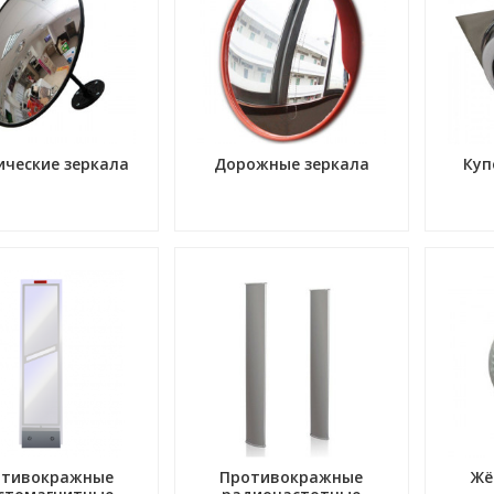
ические зеркала
Дорожные зеркала
Куп
отивокражные
Противокражные
Жё