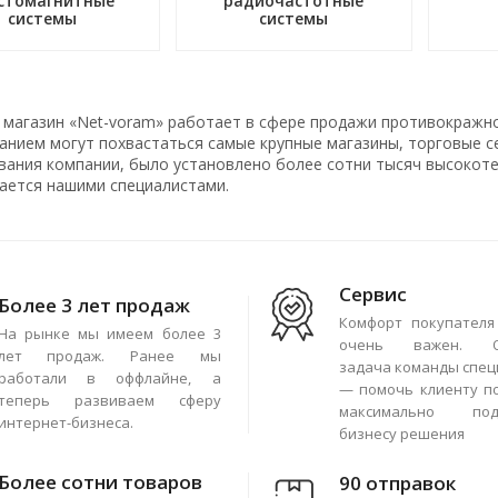
стомагнитные
радиочастотные
системы
системы
 магазин «Net-voram» работает в сфере продажи противокражн
нием могут похвастаться самые крупные магазины, торговые се
вания компании, было установлено более сотни тысяч высокоте
ается нашими специалистами.
Сервис
Более 3 лет продаж
Комфорт покупателя
На рынке мы имеем более 3
очень важен. О
лет продаж. Ранее мы
задача команды спец
работали в оффлайне, а
— помочь клиенту п
теперь развиваем сферу
максимально под
интернет-бизнеса.
бизнесу решения
Более сотни товаров
90 отправок