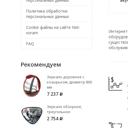
персональных данных
аку
Политика обработки
персональных данных
Cookie файлы на сайте Net-
Интернет
voram
оборудова
существо
FAQ
обслужив
Рекомендуем
Зеркало дорожное с
козырьком, диаметр 800
мм
7 237
Р
Зеркало обзорное,
треугольное
2 754
Р