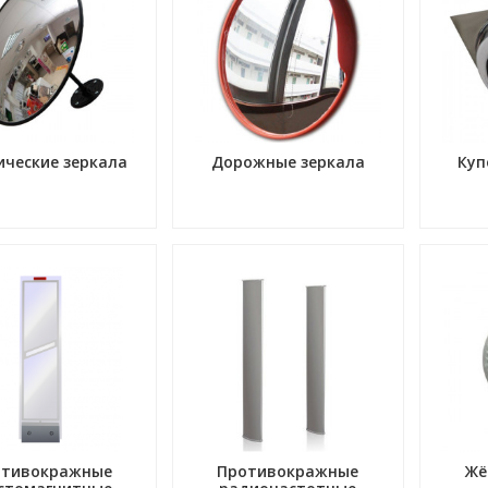
ические зеркала
Дорожные зеркала
Куп
отивокражные
Противокражные
Жё