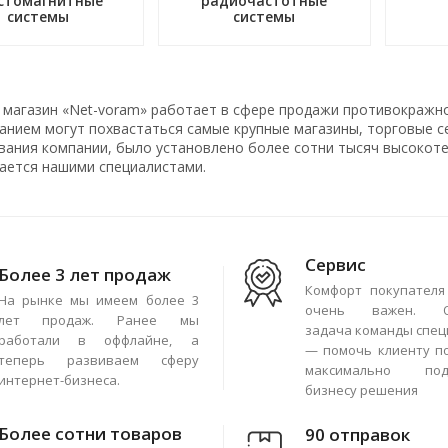
стомагнитные
радиочастотные
системы
системы
 магазин «Net-voram» работает в сфере продажи противокражн
нием могут похвастаться самые крупные магазины, торговые сет
вания компании, было установлено более сотни тысяч высокоте
ается нашими специалистами.
Сервис
Более 3 лет продаж
Комфорт покупателя
На рынке мы имеем более 3
очень важен. О
лет продаж. Ранее мы
задача команды спец
работали в оффлайне, а
— помочь клиенту п
теперь развиваем сферу
максимально под
интернет-бизнеса.
бизнесу решения
Более сотни товаров
90 отправок