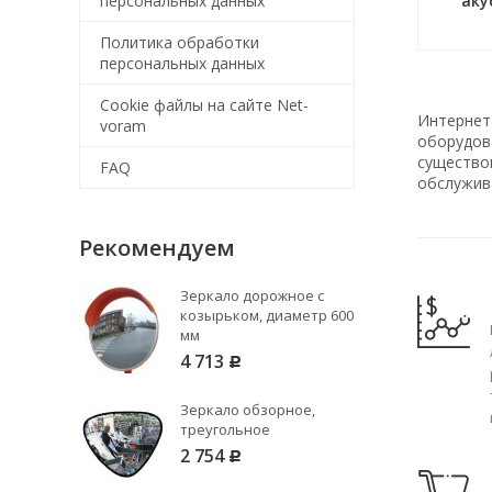
персональных данных
аку
Политика обработки
персональных данных
Cookie файлы на сайте Net-
Интернет
voram
оборудова
существо
FAQ
обслужив
Рекомендуем
Зеркало дорожное с
козырьком, диаметр 600
мм
4 713
Р
Зеркало обзорное,
треугольное
2 754
Р