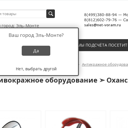
sales@net-voram.ru
 город:
Эль-Монте
Ваш город
Эль-Монте
?
СЧЁТЧИКИ, ДАТЧИКИ И СИСТЕМЫ ПОДСЧЁТА ПОСЕТИТ
Да
Противокражное оборудование России
Антикражное оборудован
Нет, выбрать другой
окражное оборудование ➣ Оханск
ивокражное оборудование ➣ Оханс