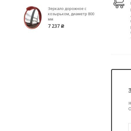
Зеркало дорожное с
козырьком, диаметр 800
мм
7 237
Р
Н
О